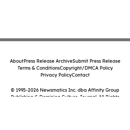
About
Press Release Archive
Submit Press Release
Terms & Conditions
Copyright/DMCA Policy
Privacy Policy
Contact
© 1995-2026 Newsmatics Inc. dba Affinity Group
Publishing & Dominica Culture Journal. All Rights
Reserved.
Cookie Settings / Your Privacy Choices