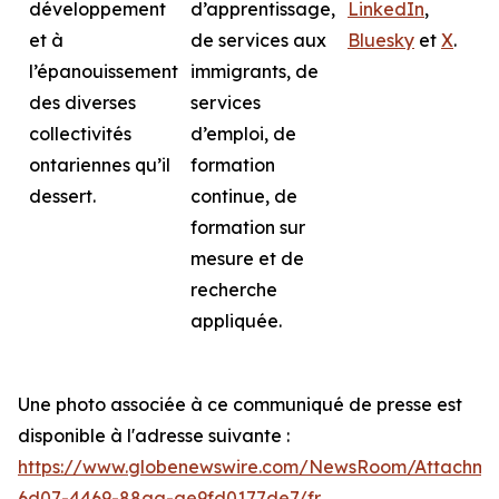
développement
d’apprentissage,
LinkedIn
,
et à
de services aux
Bluesky
et
X
.
l’épanouissement
immigrants, de
des diverses
services
collectivités
d’emploi, de
ontariennes qu’il
formation
dessert.
continue, de
formation sur
mesure et de
recherche
appliquée.
Une photo associée à ce communiqué de presse est
disponible à l'adresse suivante :
https://www.globenewswire.com/NewsRoom/Attachme
6d07-4469-88aa-ae9fd0177de7/fr