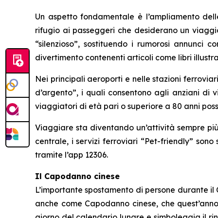
Un aspetto fondamentale è l’ampliamento delle “
rifugio ai passeggeri che desiderano un viaggio
“silenzioso”, sostituendo i rumorosi annunci co
divertimento contenenti articoli come libri illustr
Nei principali aeroporti e nelle stazioni ferrovia
d’argento”, i quali consentono agli anziani di v
viaggiatori di età pari o superiore a 80 anni poss
Viaggiare sta diventando un’attività sempre più
centrale, i servizi ferroviari “Pet-friendly” son
tramite l’app 12306.
Il Capodanno cinese
L’importante spostamento di persone durante il C
anche come Capodanno cinese, che quest’anno cad
giorno del calendario lunare e simboleggia il ri