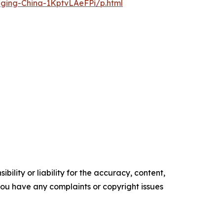
nging-China-1KptvLAeFPi/p.html
ility or liability for the accuracy, content,
f you have any complaints or copyright issues