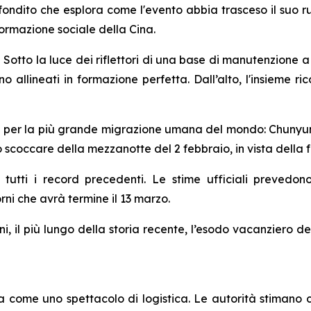
ndito che esplora come l'evento abbia trasceso il suo ru
formazione sociale della Cina.
o la luce dei riflettori di una base di manutenzione a N
sono allineati in formazione perfetta. Dall’alto, l'insieme r
ina per la più grande migrazione umana del mondo: Chunyun.
lo scoccare della mezzanotte del 2 febbraio, in vista della 
tti i record precedenti. Le stime ufficiali prevedono 
rni che avrà termine il 13 marzo.
i, il più lungo della storia recente, l’esodo vacanziero de
a come uno spettacolo di logistica. Le autorità stimano