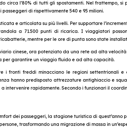
circa l’80% di tutti gli spostamenti. Nel frattempo, si p
i passeggeri di rispettivamente 540 e 95 milioni.
ticata e articolata su più livelli. Per supportare l’incremento
tandola a 71.500 punti di ricarica. I viaggiatori poss
icabatterie, mentre per le ore di punta sono state installa
viario cinese, ora potenziato da una rete ad alta velocità 
a per garantire un viaggio fluido e ad alta capacità.
re i fronti freddi minacciano le regioni settentrionali e
enza hanno predisposto attrezzature antighiaccio e squad
onti a intervenire rapidamente. Secondo i funzionari il co
mfort dei passeggeri, la stagione turistica di quest’anno
i persone, trasformando una migrazione di massa in un’esp