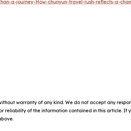
han-a-journey-How-chunyun-travel-rush-reflects-a-cha
without warranty of any kind. We do not accept any responsib
r reliability of the information contained in this article. I
 above.