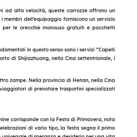
ni ad alta velocità, queste carrozze offrono un
 i membri dell’equipaggio forniscono un servizio
pi per le orecchie monouso gratuiti e pacchetti
ondamentali in questo senso sono i servizi “Capelli
rto di Shijiazhuang, nella Cina settentrionale, i
ttro zampe. Nella provincia di Henan, nella Cina
viaggiatori di prenotare trasportini specializzati
lmine corrisponde con la Festa di Primavera, nota
brazioni di vario tipo, la festa segna il primo
a universale di speranza e desiderio per una vita