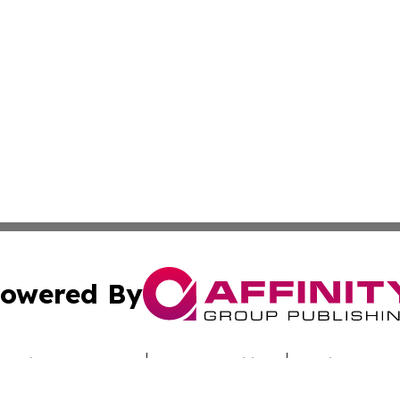
owered By
ubmit Press Release
Terms & Conditions
Copyright/DMCA