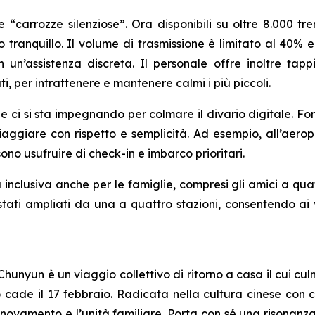
carrozze silenziose”. Ora disponibili su oltre 8.000 tre
 tranquillo. Il volume di trasmissione è limitato al 40% e
n un’assistenza discreta. Il personale offre inoltre tap
ati, per intrattenere e mantenere calmi i più piccoli.
rie ci si sta impegnando per colmare il divario digitale. F
iaggiare con rispetto e semplicità. Ad esempio, all’aeropo
ono usufruire di check-in e imbarco prioritari.
 inclusiva anche per le famiglie, compresi gli amici a qua
o stati ampliati da una a quattro stazioni, consentendo ai 
hunyun è un viaggio collettivo di ritorno a casa il cui cu
e il 17 febbraio. Radicata nella cultura cinese con cele
nnovamento e l’unità familiare. Porta con sé una risonanz