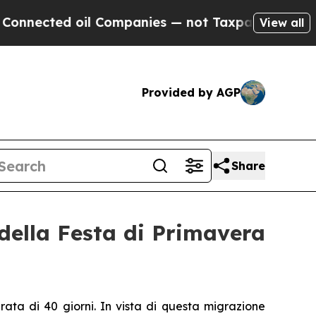
ed oil Companies — not Taxpayers — the Chance t
View all
Provided by AGP
Share
 della Festa di Primavera
urata di 40 giorni. In vista di questa migrazione